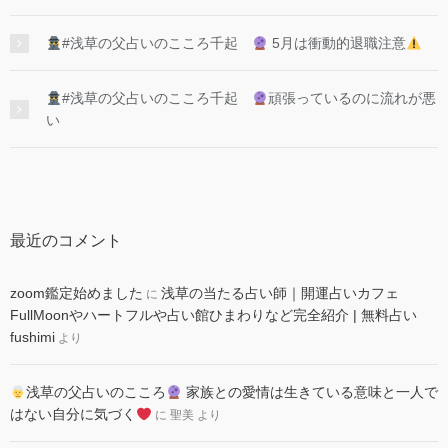
#浅草の父占いのこころ千起
5月は衝動的退職注意
#浅草の父占いのこころ千起
頑張っているのに流れが悪
い
最近のコメント
zoom鑑定始めました
浅草の当たる占い師｜開運占いカフェ
に
FullMoonやハートフルや占い館ひまわりなど完全紹介 | 無料占い
fushimi
より
浅草の父占いのこころ
家族との愛情は生きている意味と一人で
はない自分に気づく
に
聖美
より