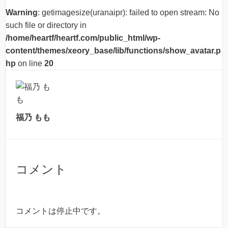
Warning
: getimagesize(uranaipr): failed to open stream: No
such file or directory in
/home/heartf/heartf.com/public_html/wp-
content/themes/xeory_base/lib/functions/show_avatar.p
hp
on line
20
福乃 もも
コメント
コメントは停止中です。