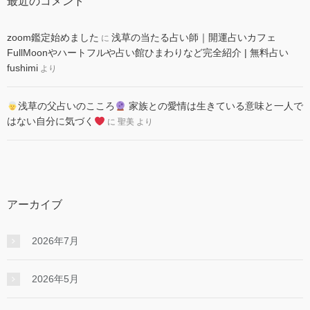
最近のコメント
zoom鑑定始めました
浅草の当たる占い師｜開運占いカフェ
に
FullMoonやハートフルや占い館ひまわりなど完全紹介 | 無料占い
fushimi
より
浅草の父占いのこころ
家族との愛情は生きている意味と一人で
はない自分に気づく
に
聖美
より
アーカイブ
2026年7月
2026年5月