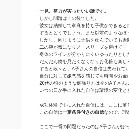
一見、努力が実ったいい話です。
しかし問題はこの後でした。
彼女は結婚して家庭を持ち子供ができると
するとどうでしょう。また以前のようなぽ
しかし、同じように子供を産んでいても素
二の腕が気になりノースリーブを避けて
身体のラインが分かりにくいゆったりとし
だんだん鏡を見たくなくなりお化粧も楽し
すると段々と、A子さんの自信は失われて
自分に対して嫌悪感を感じても時間やお金
20代の頃のような頑張り方は今のA子さん
いつの日か手に入れた自信は環境の変化と
成功体験で手に入れた自信には、ここに落
この自信は
一定条件付きの自信
なので、理
ここで一番の問題だったのはA子さんがぽ