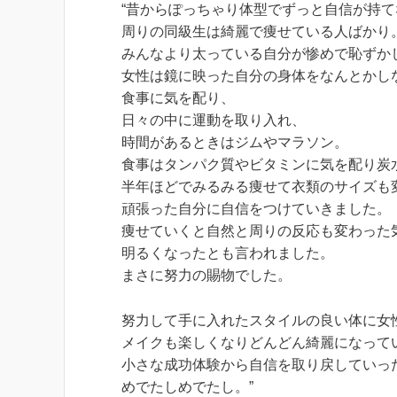
“昔からぽっちゃり体型でずっと自信が持て
周りの同級生は綺麗で痩せている人ばかり
みんなより太っている自分が惨めで恥ずか
女性は鏡に映った自分の身体をなんとかし
食事に気を配り、
日々の中に運動を取り入れ、
時間があるときはジムやマラソン。
食事はタンパク質やビタミンに気を配り炭
半年ほどでみるみる痩せて衣類のサイズも
頑張った自分に自信をつけていきました。
痩せていくと自然と周りの反応も変わった
明るくなったとも言われました。
まさに努力の賜物でした。
努力して手に入れたスタイルの良い体に女
メイクも楽しくなりどんどん綺麗になって
小さな成功体験から自信を取り戻していっ
めでたしめでたし。”