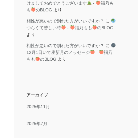
けましておめでとうございます
-
福乃も
も
のBLOG
より
相性が悪いので別れた方がいいですか？
に
つらくて苦しい時
-
福乃もも
のBLOG
より
相性が悪いので別れた方がいいですか？
に
12月1日いて座新月のメッセージ
-
福乃
もも
のBLOG
より
アーカイブ
2025年11月
2025年7月