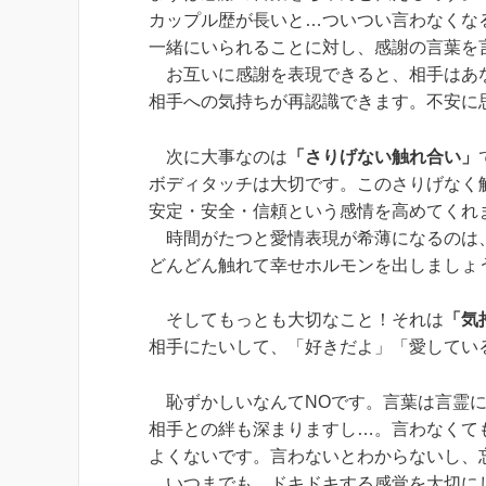
カップル歴が長いと…ついつい言わなくな
一緒にいられることに対し、感謝の言葉を
お互いに感謝を表現できると、相手はあ
相手への気持ちが再認識できます。不安に
次に大事なのは
「さりげない触れ合い」
ボディタッチは大切です。このさりげなく
安定・安全・信頼という感情を高めてくれ
時間がたつと愛情表現が希薄になるのは
どんどん触れて幸せホルモンを出しましょ
そしてもっとも大切なこと！それは
「気
相手にたいして、「好きだよ」「愛してい
恥ずかしいなんてNOです。言葉は言霊に
相手との絆も深まりますし…。言わなくて
よくないです。言わないとわからないし、
いつまでも、ドキドキする感覚を大切に