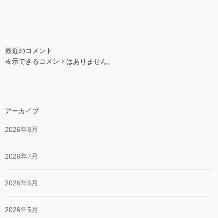
最近のコメント
表示できるコメントはありません。
アーカイブ
2026年8月
2026年7月
2026年6月
2026年5月