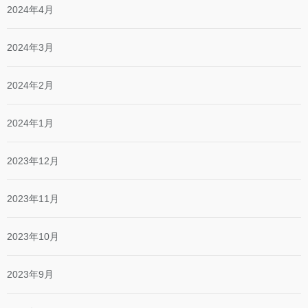
2024年4月
2024年3月
2024年2月
2024年1月
2023年12月
2023年11月
2023年10月
2023年9月