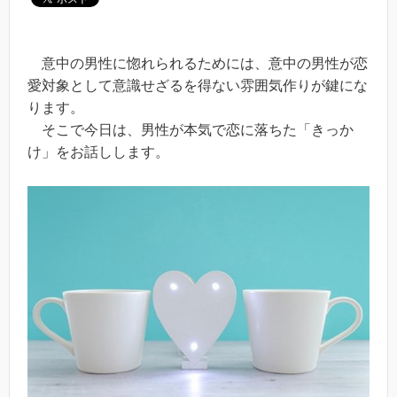
意中の男性に惚れられるためには、意中の男性が恋
愛対象として意識せざるを得ない雰囲気作りが鍵にな
ります。
そこで今日は、男性が本気で恋に落ちた「きっか
け」をお話しします。