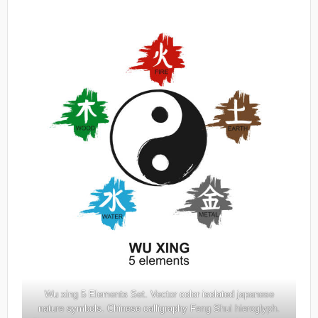
Wu xing 5 Elements Set. Vector color isolated japanese
nature symbols. Chinese calligraphy Feng Shui hieroglyph.