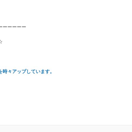
ーーーーーー
☆
を時々アップしています。