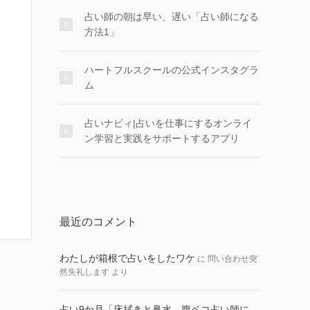
占い師の朝は早い、遅い「占い師になる
方法1」
ハートフルスクールの公式インスタグラ
ム
占いナビィ|占いを仕事にするオンライ
ン学習と実践をサポートするアプリ
最近のコメント
わたしが箱根で占いをしたワケ
に
問い合わせ突
然失礼します
より
占い9か月「床拭きと鼻水、腹ペコ占い師に