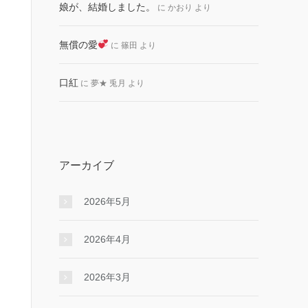
娘が、結婚しました。
に
かおり
より
無償の愛
に
篠田
より
口紅
に
夢★ 兎月
より
アーカイブ
2026年5月
2026年4月
2026年3月