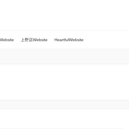
ebsite
上野店Website
HeartfulWebsite