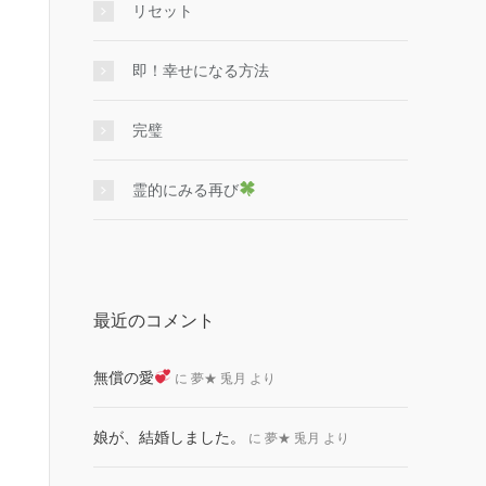
リセット
即！幸せになる方法
完璧
霊的にみる再び
最近のコメント
無償の愛
に
夢★ 兎月
より
娘が、結婚しました。
に
夢★ 兎月
より