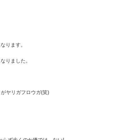
になります。
になりました。
がヤリガフロウガ(笑)
わらず歩くのか嫌では、ない!