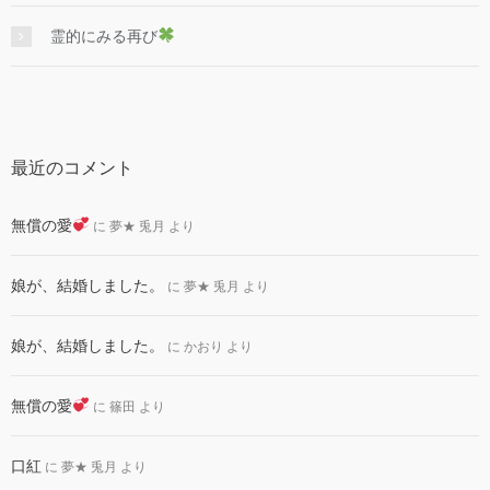
霊的にみる再び
最近のコメント
無償の愛
に
夢★ 兎月
より
娘が、結婚しました。
に
夢★ 兎月
より
娘が、結婚しました。
に
かおり
より
無償の愛
に
篠田
より
口紅
に
夢★ 兎月
より