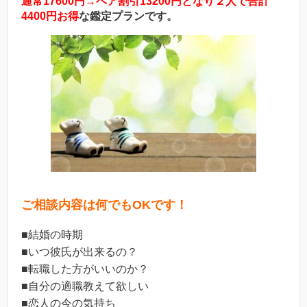
通常17600円→ペア割引13200円となり２人で合計
4400円お得
な鑑定プランです。
ご相談内容は何でもOKです！
■結婚の時期
■いつ彼氏が出来るの？
■転職した方がいいのか？
■自分の適職教えて欲しい
■恋人の今の気持ち