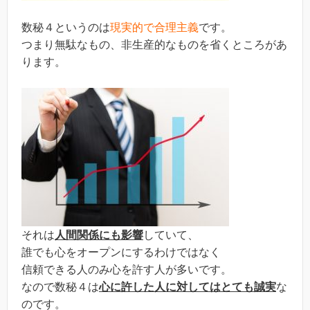
数秘４というのは
現実的で合理主義
です。
つまり無駄なもの、非生産的なものを省くところがあ
ります。
それは
人間関係にも影響
していて、
誰でも心をオープンにするわけではなく
信頼できる人のみ心を許す人が多いです。
なので数秘４は
心に許した人に対してはとても誠実
な
のです。