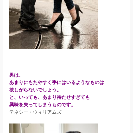
男は、
あまりにもたやすく手にはいるようなものは
欲しがらないでしょう。
と、いっても、あまり待たせすぎても
興味を失ってしまうものです。
テネシー・ウィリアムズ