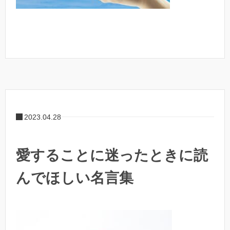
2023.04.28
愛することに迷ったときに読
んでほしい名言集