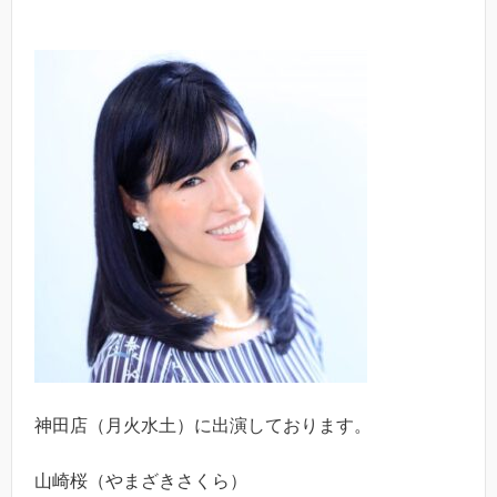
神田店（月火水土）に出演しております。
山崎桜（やまざきさくら）