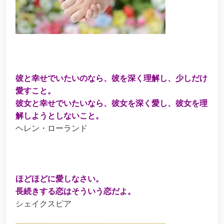
彼と幸せでいたいのなら、彼を深く理解し、少しだけ
愛すこと。
彼女と幸せでいたいなら、彼女を深く愛し、彼女を理
解しようとしないこと。
ヘレン・ローランド
ほどほどに愛しなさい。
長続きする恋はそういう恋だよ。
シェイクスピア