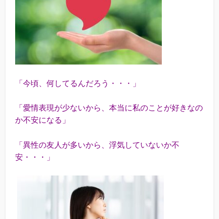
「今頃、何してるんだろう・・・」
「愛情表現が少ないから、本当に私のことが好きなの
か不安になる」
「異性の友人が多いから、浮気していないか不
安・・・」