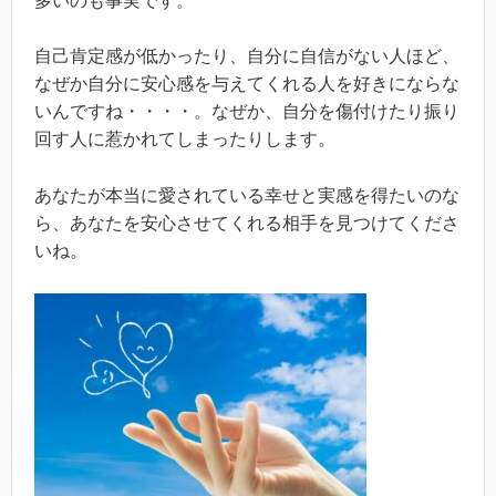
多いのも事実です。
自己肯定感が低かったり、自分に自信がない人ほど、
なぜか自分に安心感を与えてくれる人を好きにならな
いんですね・・・・。なぜか、自分を傷付けたり振り
回す人に惹かれてしまったりします。
あなたが本当に愛されている幸せと実感を得たいのな
ら、あなたを安心させてくれる相手を見つけてくださ
いね。