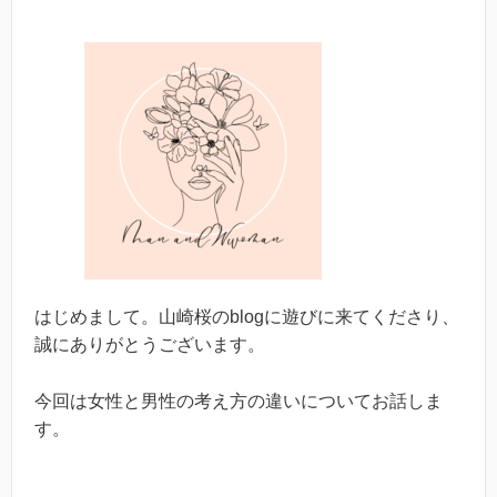
はじめまして。山崎桜のblogに遊びに来てくださり、
誠にありがとうございます。
今回は女性と男性の考え方の違いについてお話しま
す。