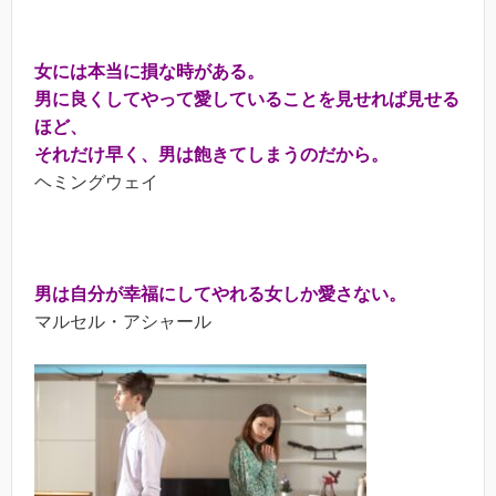
女には本当に損な時がある。
男に良くしてやって愛していることを見せれば見せる
ほど、
それだけ早く、男は飽きてしまうのだから。
ヘミングウェイ
男は自分が幸福にしてやれる女しか愛さない。
マルセル・アシャール