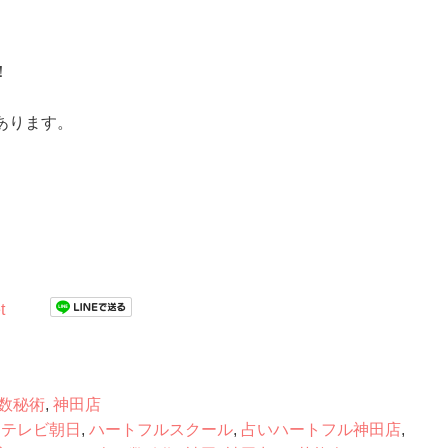
！
あります。
t
数秘術
,
神田店
,
テレビ朝日
,
ハートフルスクール
,
占いハートフル神田店
,