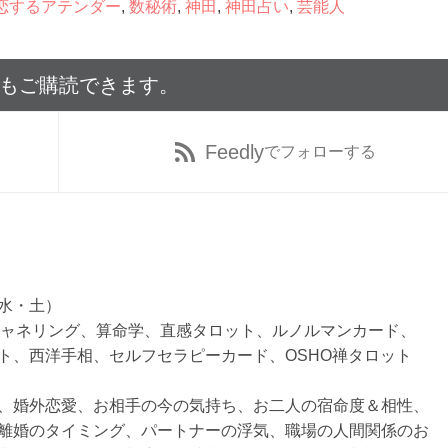
恋するアテンダー
,
数秘術
,
神田
,
神田占い
,
芸能人
でもご購読できます。
Feedly
でフォローする
水・土）
、チャネリング、算命学、直感タロット、ルノルマンカード、
ト、西洋手相、セルフセラピーカード、OSHO禅タロット
、婚外恋愛、お相手の今の気持ち、お二人の宿命度＆相性、
離婚のタイミング、パートナーの浮気、職場の人間関係のお