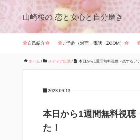
山崎桜の 恋と女心と自分磨き
自己紹介
ご予約（対面・電話・ZOOM）
ホーム
/
メディア出演
/
本日から1週間無料視聴・恋するア
2023.09.13
本日から1週間無料視聴
た！