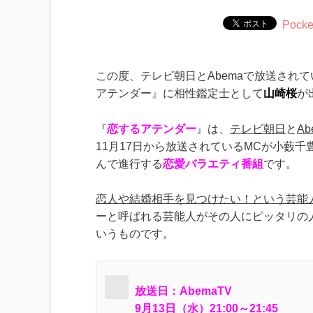
Pocke
この度、テレビ朝日とAbemaで放送され
アテンダー』に相性鑑定士として
山崎桜
が
『
恋するアテンダー
』は、
テレビ朝日
と
Ab
11月17日から放送されているMCが小藪千
んで進行する
恋愛バラエティ番組
です。
恋人や結婚相手を見つけたい！という芸能
ーと呼ばれる芸能人がその人にピッタリの
いうものです。
放送日：AbemaTV
9月13日（水）21:00～21:45