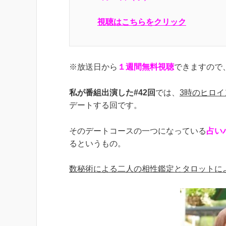
視聴はこちらをクリック
※放送日から
１週間無料視聴
できますので
私が番組出演した#42回
では、
3時のヒロ
デートする回です。
そのデートコースの一つになっている
占い
るというもの。
数秘術による二人の相性鑑定とタロットに