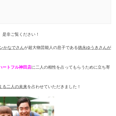
、是非ご覧ください！
インかなでさん
が超大物芸能人の息子である
徳永ゆうきさんが
ハートフル神田店
に二人の相性を占ってもらうために立ち寄
よる二人の未来
を占わせていただきました！