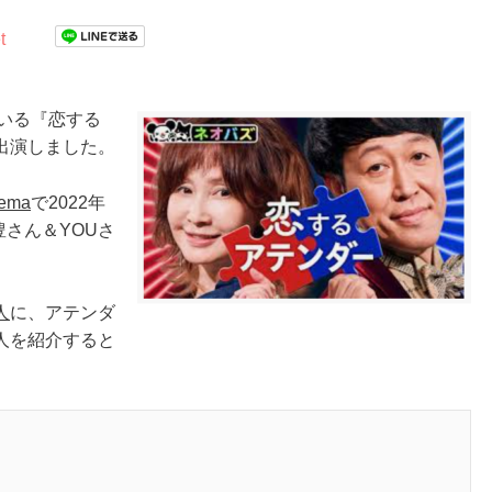
t
ている『恋する
出演しました。
ema
で2022年
豊さん＆YOUさ
人
に、アテンダ
人を紹介すると