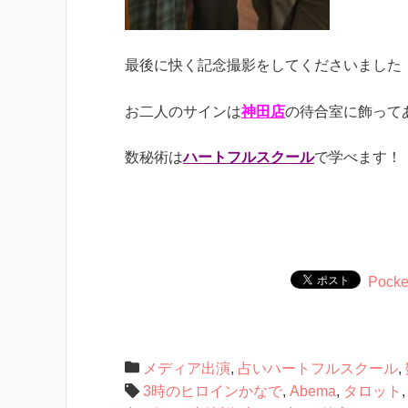
最後に快く記念撮影をしてくださいました
お二人のサインは
神田店
の待合室に飾って
数秘術は
ハートフルスクール
で学べます！
Pocke
メディア出演
,
占いハートフルスクール
,
3時のヒロインかなで
,
Abema
,
タロット