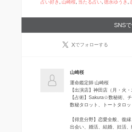
占い好き
,
山崎桜
,
当たる占い
,
徳永ゆうき
,
SNS
X
でフォローする
山崎桜
運命鑑定師 山崎桜
【出演店】神田店（月・火・
【占術】Sakura☆数秘術
数秘タロット、トートタロッ
【得意分野】恋愛全般、復縁
出会い、婚活、結婚、妊活、