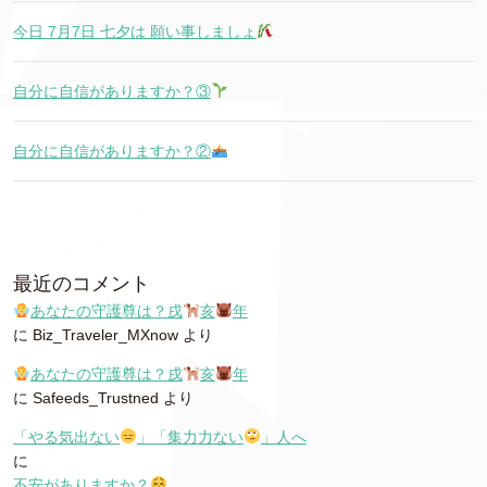
今日 7月7日 七夕は 願い事しましょ
自分に自信がありますか？③
自分に自信がありますか？②
最近のコメント
あなたの守護尊は？戌
亥
年
に
Biz_Traveler_MXnow
より
あなたの守護尊は？戌
亥
年
に
Safeeds_Trustned
より
「やる気出ない
」「集力力ない
」人へ
に
不安がありますか？