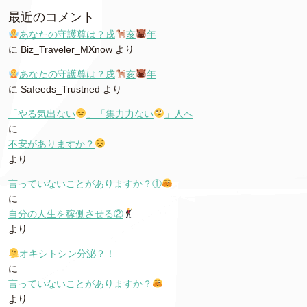
最近のコメント
あなたの守護尊は？戌
亥
年
に
Biz_Traveler_MXnow
より
あなたの守護尊は？戌
亥
年
に
Safeeds_Trustned
より
「やる気出ない
」「集力力ない
」人へ
に
不安がありますか？
より
言っていないことがありますか？①
に
自分の人生を稼働させる②
より
オキシトシン分泌？！
に
言っていないことがありますか？
より