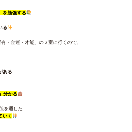
」を勉強する
いる
所有・金運・才能」の２室に行くので、
がある
」分かる
関係を通した
ていく