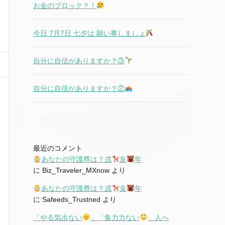
お金のブロック？！
今日 7月7日 七夕は 願い事しましょ
自分に自信がありますか？③
自分に自信がありますか？②
最近のコメント
あなたの守護尊は？戌
亥
年
に
Biz_Traveler_MXnow
より
あなたの守護尊は？戌
亥
年
に
Safeeds_Trustned
より
「やる気出ない
」「集力力ない
」人へ