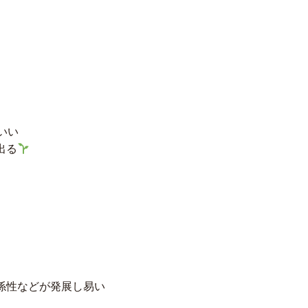
いい
出る
係性などが発展し易い