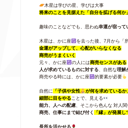
木星は学びの星、学びは大事
将来のことを見据えた「自分を拡げる何か
趣味のことなどでも、思わぬ
幸運が宿って
木星は、かに座
を去った後、7月から「
金運がアップして、心配がいらなくなる
商売がうまくいく
元々、かに座
の人には
商売センスがある
人が求めているものに対する
、自然な
理解
商売やる時には、かに座
的要素が必要
自然に
「子供や女性
が何を求めているか
細部に目をやる
ことで、見える
能力、人への配慮
、そこから色んな 対人
商売、仕事にまで結び付く
「縁」が発展し
長所を活かせる