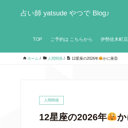
占い師 yatsude やつで Blog♪
TOP
ご予約は こちらから
伊勢佐木町店 W
ホーム
/
人間関係
/
12星座の2026年
かに座⑤
人間関係
12星座の2026年
か