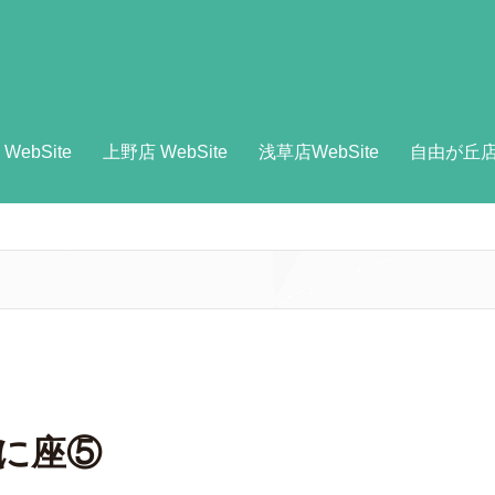
ebSite
上野店 WebSite
浅草店WebSite
自由が丘店 W
に座⑤