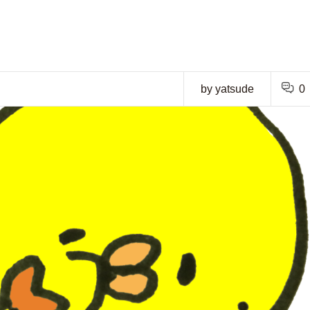
by yatsude
0