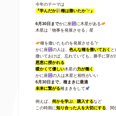
今年のテーマは
『学んだか
種は撒いたか
』
6月30日まで
かに座
に木星がある
木星は「物事を発展させる」星
種を撒いたものを発展させる
かに座
の人は、
色んな種を撒いておく
と
撒いておけば、忘れていても、勝手に芽が
恩恵に授かれる
暖かくて優しい
木星の
力が働く
かに座
の人は木星と相性がいい
6月30日まで、種まきに最適
未来に繋がる
種まきをして
例えば、
何かを学ぶ
、
購入する
など
この時期に
知り合った人を大切にする
、関