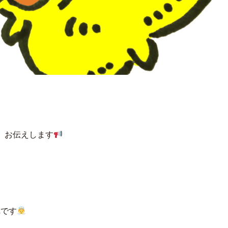
、お伝えします
れです