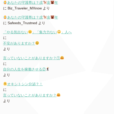
あなたの守護尊は？戌
亥
年
に
Biz_Traveler_MXnow
より
あなたの守護尊は？戌
亥
年
に
Safeeds_Trustned
より
「やる気出ない
」「集力力ない
」人へ
に
不安がありますか？
より
言っていないことがありますか？①
に
自分の人生を稼働させる②
より
オキシトシン分泌？！
に
言っていないことがありますか？
より