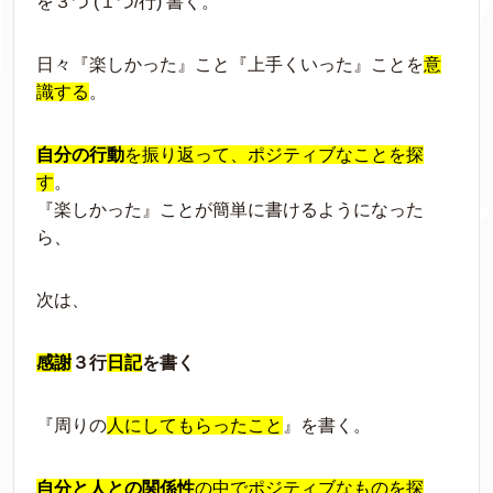
を３つ (１つ/行) 書く。
日々『楽しかった』こと『上手くいった』ことを
意
識する
。
自分の行動
を振り返って、ポジティブなことを探
す
。
『楽しかった』ことが簡単に書けるようになった
ら、
次は、
感謝
３行
日記
を書く
『周りの
人にしてもらったこと
』を書く。
自分と人との関係性
の中でポジティブなものを探