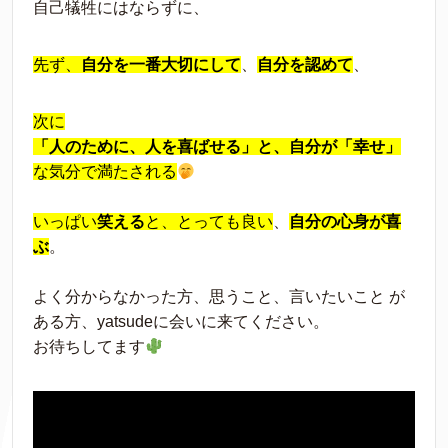
自己犠牲にはならずに、
先ず、
自分を一番大切にして
、
自分を認めて
、
次に
「人のために、人を喜ばせる」と、自分が「幸せ」
な気分で満たされる
いっぱい
笑える
と、とっても良い
、
自分の心身が喜
ぶ
。
よく分からなかった方、思うこと、言いたいこと が
ある方、yatsudeに会いに来てください。
お待ちしてます