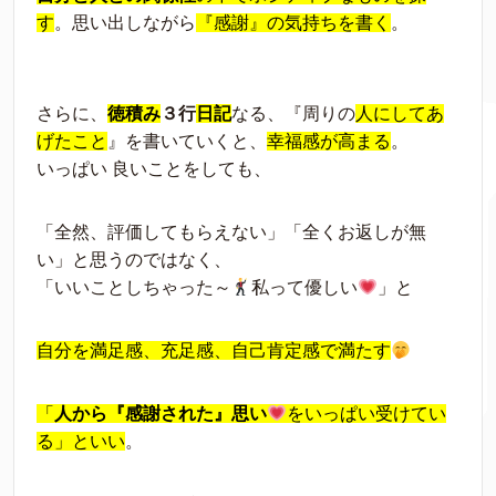
す
。思い出しながら
『感謝』の気持ちを書く
。
さらに、
徳積み
３行
日記
なる、『周りの
人にしてあ
げたこと
』を書いていくと、
幸福感が高まる
。
いっぱい 良いことをしても、
「全然、評価してもらえない」「全くお返しが無
い」と思うのではなく、
「いいことしちゃった～
私って優しい
」と
自分を満足感、充足感、自己肯定感で満たす
「
人から『感謝された』思い
をいっぱい受けてい
る」といい
。