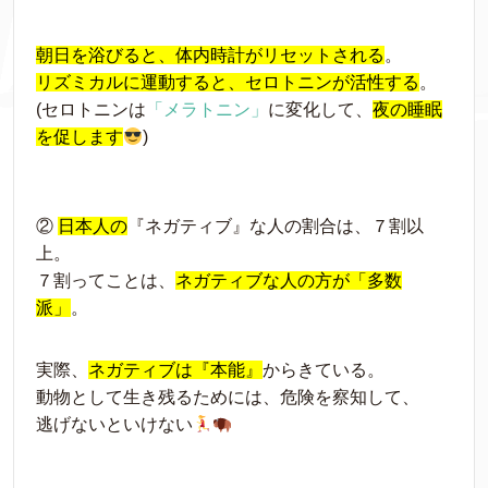
朝日を浴びると、体内時計がリセットされる
。
リズミカルに運動すると、セロトニンが活性する
。
(セロトニンは
「メラトニン」
に変化して、
夜の睡眠
を促します
)
②
日本人の
『ネガティブ』な人の割合は、７割以
上。
７割ってことは、
ネガティブな人の方が「多数
派」
。
実際、
ネガティブは『本能』
からきている。
動物として生き残るためには、危険を察知して、
逃げないといけない