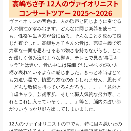
ヴァイオリンの音色は、人の歌声と同じように奏でる
人の個性が滲み出ます。どんなに同じ楽器を使って
も、性格や生き方が音に宿る。そんなことを改めて感
じた夜でした。高嶋ちさ子さんの音は、完璧主義で努
力家な一面を思わせる芯の強さを持ちながらも、どこ
か優しく包み込むような響き。テレビで見る“毒舌キ
ャラ”とは違い、音の中には繊細で思いやりの深い人
柄が表れているように感じました。きっと本当はとて
も気遣い屋で、慎重な方なのかもしれません。思わず
「どんな数秘を持っているんだろう。。。」「意外と
自虐キャラ、芸術家肌、そして職人気質な努力家、こ
れとこれは入っていそう。。。」等と、脳内の占い師
がついうっかり顔を出してしまいました。
12人のヴァイオリニストの中でも、特に目を惹いたの