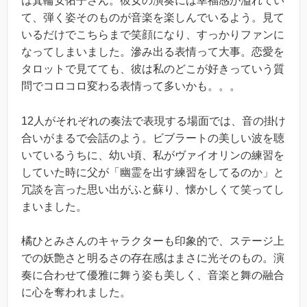
は箕輪安佑子さん。彼女の演奏には幸福感が溢れてい
て、弾く姿そのものが音楽を楽しんでいるよう。見て
いるだけでこちらまで笑顔になり、すっかりファンに
なってしまいました。滲み出る表情って大事。恋愛を
タロットで見てても、彼は私のどこが好きっていう質
問でコロコロ変わる表情って多いかも。。。
12人がそれぞれの奏法で表現する場面では、音の掛け
合いがまるで会話のよう。ビブラートの美しい波を聴
いているうちに、幼い頃、私がヴァイオリンの練習を
していた時に父が「幽霊を出す練習をしてるのか」と
冗談を言った思い出がふと蘇り、懐かしくて笑ってし
まいました。
橘ひとみさんのキャラクターも印象的で、ステージ上
での妖艶さと明るさの存在感はまさに光そのもの。演
奏に合わせて優雅に舞う姿も美しく、音楽と舞の融合
に心を奪われました。